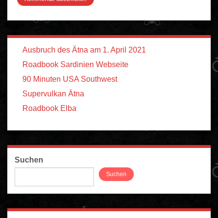
Ausbruch des Ätna am 1. April 2021
Roadbook Sardinien Webseite
90 Minuten USA Southwest
Supervulkan Ätna
Roadbook Elba
Suchen
Suchen