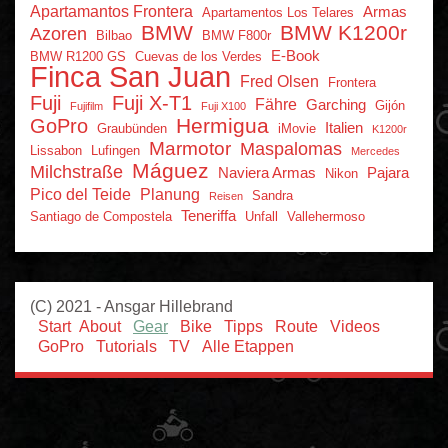
Apartamantos Frontera
Armas
Apartamentos Los Telares
BMW
BMW K1200r
Azoren
Bilbao
BMW F800r
E-Book
BMW R1200 GS
Cuevas de los Verdes
Finca San Juan
Fred Olsen
Frontera
Fuji
Fuji X-T1
Fähre
Garching
Gijón
Fujifilm
Fuji X100
Hermigua
GoPro
Italien
Graubünden
iMovie
K1200r
Marmotor
Maspalomas
Lissabon
Lufingen
Mercedes
Máguez
Milchstraße
Naviera Armas
Pajara
Nikon
Pico del Teide
Planung
Sandra
Reisen
Teneriffa
Santiago de Compostela
Unfall
Vallehermoso
(C) 2021 - Ansgar Hillebrand
Start
About
Gear
Bike
Tipps
Route
Videos
GoPro
Tutorials
TV
Alle Etappen