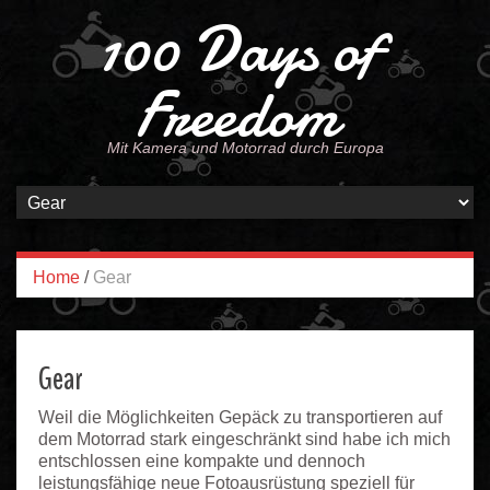
100 Days of
Freedom
Mit Kamera und Motorrad durch Europa
Home
/
Gear
Gear
Weil die Möglichkeiten Gepäck zu transportieren auf
dem Motorrad stark eingeschränkt sind habe ich mich
entschlossen eine kompakte und dennoch
leistungsfähige neue Fotoausrüstung speziell für