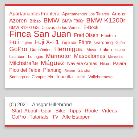
Apartamantos Frontera
Armas
Apartamentos Los Telares
BMW
BMW K1200r
Azoren
Bilbao
BMW F800r
E-Book
BMW R1200 GS
Cuevas de los Verdes
Finca San Juan
Fred Olsen
Frontera
Fuji
Fuji X-T1
Fähre
Garching
Gijón
Fujifilm
Fuji X100
Hermigua
GoPro
Italien
Graubünden
iMovie
K1200r
Marmotor
Maspalomas
Lissabon
Lufingen
Mercedes
Máguez
Milchstraße
Naviera Armas
Pajara
Nikon
Pico del Teide
Planung
Sandra
Reisen
Teneriffa
Santiago de Compostela
Unfall
Vallehermoso
(C) 2021 - Ansgar Hillebrand
Start
About
Gear
Bike
Tipps
Route
Videos
GoPro
Tutorials
TV
Alle Etappen