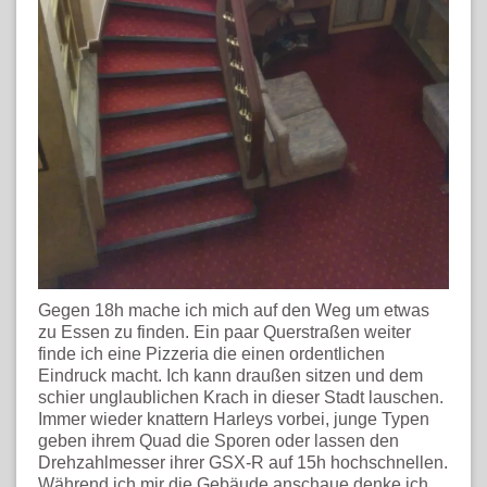
Gegen 18h mache ich mich auf den Weg um etwas
zu Essen zu finden. Ein paar Querstraßen weiter
finde ich eine Pizzeria die einen ordentlichen
Eindruck macht. Ich kann draußen sitzen und dem
schier unglaublichen Krach in dieser Stadt lauschen.
Immer wieder knattern Harleys vorbei, junge Typen
geben ihrem Quad die Sporen oder lassen den
Drehzahlmesser ihrer GSX-R auf 15h hochschnellen.
Während ich mir die Gebäude anschaue denke ich