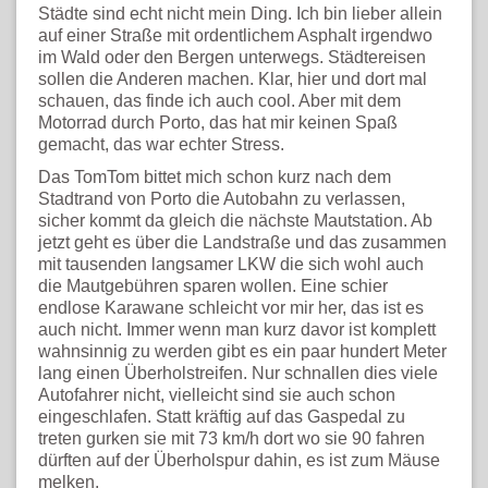
Städte sind echt nicht mein Ding. Ich bin lieber allein
auf einer Straße mit ordentlichem Asphalt irgendwo
im Wald oder den Bergen unterwegs. Städtereisen
sollen die Anderen machen. Klar, hier und dort mal
schauen, das finde ich auch cool. Aber mit dem
Motorrad durch Porto, das hat mir keinen Spaß
gemacht, das war echter Stress.
Das TomTom bittet mich schon kurz nach dem
Stadtrand von Porto die Autobahn zu verlassen,
sicher kommt da gleich die nächste Mautstation. Ab
jetzt geht es über die Landstraße und das zusammen
mit tausenden langsamer LKW die sich wohl auch
die Mautgebühren sparen wollen. Eine schier
endlose Karawane schleicht vor mir her, das ist es
auch nicht. Immer wenn man kurz davor ist komplett
wahnsinnig zu werden gibt es ein paar hundert Meter
lang einen Überholstreifen. Nur schnallen dies viele
Autofahrer nicht, vielleicht sind sie auch schon
eingeschlafen. Statt kräftig auf das Gaspedal zu
treten gurken sie mit 73 km/h dort wo sie 90 fahren
dürften auf der Überholspur dahin, es ist zum Mäuse
melken.