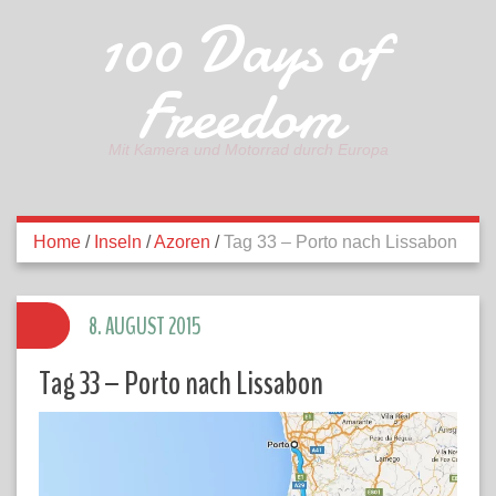
100 Days of
Freedom
Mit Kamera und Motorrad durch Europa
Home
/
Inseln
/
Azoren
/
Tag 33 – Porto nach Lissabon
8. AUGUST 2015
Tag 33 – Porto nach Lissabon