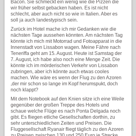
Bacon. Sie schmeckt ein wenig wie die Pizzen die
wir früher selbst gebacken haben. Es ist nicht
schlecht, aber auch nicht so wie in Italien. Aber es
soll ja auch landestypisch sein.
Zurück im Hotel mache ich mir Gedanken wie die
nächsten Tage aussehen könnten. Am nächsten Tag
könnte ich mich mit Motorrad und Fotoapparat in die
Innenstadt von Lissabon wagen. Meine Fähre nach
Teneriffa geht am 15. August. Heute ist Samstag der
7. August, ich habe also noch eine Menge Zeit. Die
könnte ich im mörderischen Verkehr von Lissabon
zubringen, aber ich könnte auch etwas cooles
machen. Wie wäre es wenn der Flug zu den Azoren
,der mir schon so lange im Kopf herumspukt, doch
noch klappt?
Mit dem Notebook auf den Knien sitze ich eine Weile
gegenüber der großen Treppe des Hotels und
schaue welche Flüge es nach Ponta Delgada noch
gibt. Es fliegen etliche Gesellschaften dorthin, zu
sehr unterschiedlichen Zeiten und Preisen. Die
Fluggesellschaft Ryanair fliegt täglich zu den Azoren
zu Preisen zwischen 130 und 250 Euro je Strecke.