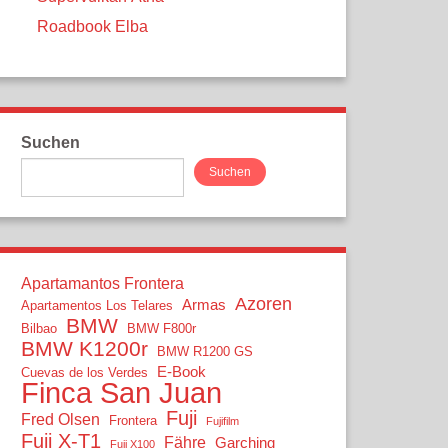
Roadbook Elba
Suchen
Suchen
Apartamantos Frontera
Azoren
Armas
Apartamentos Los Telares
BMW
Bilbao
BMW F800r
BMW K1200r
BMW R1200 GS
E-Book
Cuevas de los Verdes
Finca San Juan
Fuji
Fred Olsen
Frontera
Fujifilm
Fuji X-T1
Fähre
Garching
Fuji X100