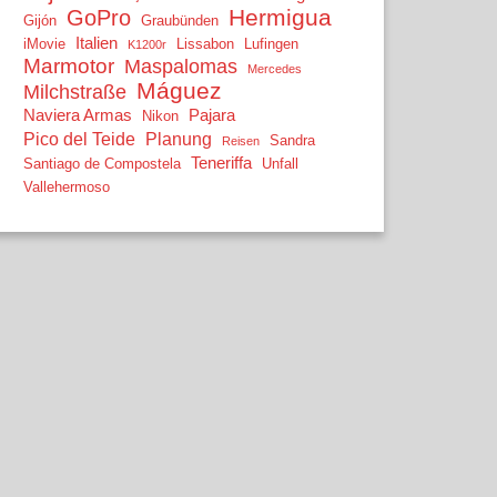
Hermigua
GoPro
Gijón
Graubünden
Italien
iMovie
Lissabon
Lufingen
K1200r
Marmotor
Maspalomas
Mercedes
Máguez
Milchstraße
Naviera Armas
Pajara
Nikon
Pico del Teide
Planung
Sandra
Reisen
Teneriffa
Santiago de Compostela
Unfall
Vallehermoso