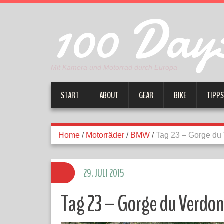
100 Days
Mit Kamera und Motorrad durch Europa
START
ABOUT
GEAR
BIKE
TIPPS
Home
/
Motorräder
/
BMW
/
Tag 23 – Gorge du
29. JULI 2015
Tag 23 – Gorge du Verdon