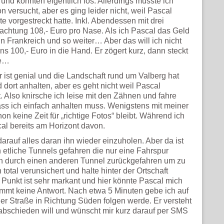
und könnten eigentlich los. Allerdings müsste ich
 versucht, aber es ging leider nicht, weil Pascal
te vorgestreckt hatte. Inkl. Abendessen mit drei
achtung 108,- Euro pro Nase. Als ich Pascal das Geld
t in Frankreich und so weiter… Aber das will ich nicht
ns 100,- Euro in die Hand. Er zögert kurz, dann steckt
re…
ist genial und die Landschaft rund um Valberg hat
d dort anhalten, aber es geht nicht weil Pascal
t. Also knirsche ich leise mit den Zähnen und fahre
ass ich einfach anhalten muss. Wenigstens mit meiner
n keine Zeit für „richtige Fotos“ bleibt. Während ich
l bereits am Horizont davon.
darauf alles daran ihn wieder einzuholen. Aber da ist
 etliche Tunnels gefahren die nur eine Fahrspur
n durch einen anderen Tunnel zurückgefahren um zu
 total verunsichert und halte hinter der Ortschaft
 Punkt ist sehr markant und hier könnte Pascal mich
ommt keine Antwort. Nach etwa 5 Minuten gebe ich auf
er Straße in Richtung Süden folgen werde. Er versteht
abschieden will und wünscht mir kurz darauf per SMS