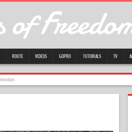
 of Freedo
ROUTE
VIDEOS
GOPRO
TUTORIALS
TV
A
 Verdon