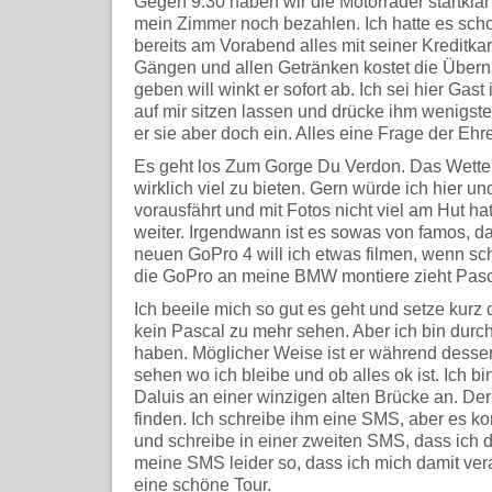
Gegen 9:30 haben wir die Motorräder startklar 
mein Zimmer noch bezahlen. Ich hatte es schon
bereits am Vorabend alles mit seiner Kreditkar
Gängen und allen Getränken kostet die Übern
geben will winkt er sofort ab. Ich sei hier Gas
auf mir sitzen lassen und drücke ihm wenigste
er sie aber doch ein. Alles eine Frage der Eh
Es geht los Zum Gorge Du Verdon. Das Wetter 
wirklich viel zu bieten. Gern würde ich hier un
vorausfährt und mit Fotos nicht viel am Hut ha
weiter. Irgendwann ist es sowas von famos, d
neuen GoPro 4 will ich etwas filmen, wenn scho
die GoPro an meine BMW montiere zieht Pasca
Ich beeile mich so gut es geht und setze kurz 
kein Pascal zu mehr sehen. Aber ich bin durch
haben. Möglicher Weise ist er während desse
sehen wo ich bleibe und ob alles ok ist. Ich bin
Daluis an einer winzigen alten Brücke an. Der
finden. Ich schreibe ihm eine SMS, aber es k
und schreibe in einer zweiten SMS, dass ich d
meine SMS leider so, dass ich mich damit ver
eine schöne Tour.