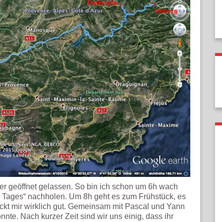
r geöffnet gelassen. So bin ich schon um 6h wach
en Tages“ nachholen. Um 8h geht es zum Frühstück, es
ckt mir wirklich gut. Gemeinsam mit Pascal und Yann
nte. Nach kurzer Zeit sind wir uns einig, dass ihr