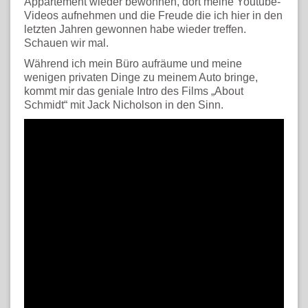
Appartement wieder bewohnen, dort meine Youtube-
Videos aufnehmen und die Freude die ich hier in den
letzten Jahren gewonnen habe wieder treffen.
Schauen wir mal.
Während ich mein Büro aufräume und meine
wenigen privaten Dinge zu meinem Auto bringe,
kommt mir das geniale Intro des Films „About
Schmidt“ mit Jack Nicholson in den Sinn.