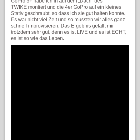
GoPro 3+ habe ich in auf dem „Dach“ des
TWIKE montiert und die 4er GoPro auf ein kleines
Stativ geschraubt, so dass ich sie gut halten konnte.
Es war nicht viel Zeit und so mussten wir alles ganz
schnell improvisieren. Das Ergebnis gefällt mir
trotzdem sehr gut, denn es ist LIVE und es ist ECHT,
es ist so wie das Leben.