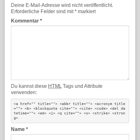
Deine E-Mail-Adresse wird nicht veröffentlicht.
Erforderliche Felder sind mit
*
markiert
Kommentar
*
Du kannst diese
HTML
Tags und Attribute
verwenden:
<a href="" title=""> <abbr title=""> <acronym title
=""> <b> <blockquote cite=""> <cite> <code> <del da
tetime=""> <em> <i> <q cite=""> <s> <strike> <stron
g> 
Name
*