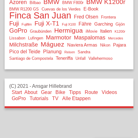
BMW
BMW K1200r
Azoren
Bilbao
BMW F800r
E-Book
BMW R1200 GS
Cuevas de los Verdes
Finca San Juan
Fred Olsen
Frontera
Fuji
Fuji X-T1
Fähre
Garching
Gijón
Fujifilm
Fuji X100
Hermigua
GoPro
Italien
Graubünden
iMovie
K1200r
Marmotor
Maspalomas
Lissabon
Lufingen
Mercedes
Máguez
Milchstraße
Naviera Armas
Pajara
Nikon
Pico del Teide
Planung
Sandra
Reisen
Teneriffa
Santiago de Compostela
Unfall
Vallehermoso
(C) 2021 - Ansgar Hillebrand
Start
About
Gear
Bike
Tipps
Route
Videos
GoPro
Tutorials
TV
Alle Etappen