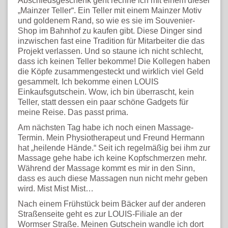
Abschiedsgeschenk geht rechne ich mit einem dieser
„Mainzer Teller“. Ein Teller mit einem Mainzer Motiv
und goldenem Rand, so wie es sie im Souvenier-
Shop im Bahnhof zu kaufen gibt. Diese Dinger sind
inzwischen fast eine Tradition für Mitarbeiter die das
Projekt verlassen. Und so staune ich nicht schlecht,
dass ich keinen Teller bekomme! Die Kollegen haben
die Köpfe zusammengesteckt und wirklich viel Geld
gesammelt. Ich bekomme einen LOUIS
Einkaufsgutschein. Wow, ich bin überrascht, kein
Teller, statt dessen ein paar schöne Gadgets für
meine Reise. Das passt prima.
Am nächsten Tag habe ich noch einen Massage-
Termin. Mein Physiotherapeut und Freund Hermann
hat „heilende Hände.“ Seit ich regelmäßig bei ihm zur
Massage gehe habe ich keine Kopfschmerzen mehr.
Während der Massage kommt es mir in den Sinn,
dass es auch diese Massagen nun nicht mehr geben
wird. Mist Mist Mist…
Nach einem Frühstück beim Bäcker auf der anderen
Straßenseite geht es zur LOUIS-Filiale an der
Wormser Straße. Meinen Gutschein wandle ich dort