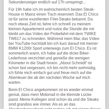
Sekundenzeiger endlich auf 17h umspringt…
Für 19h habe ich im wahrscheinlich besten Steak-
House in Mainz einen Tisch reserviert. Das El Chico
ist für seine exzellenten Filet-Steaks bekannt. Da
noch etwas Zeit ist, fahre ich schnell zu meinem
kleinen Appartement und nutze die Stunde die mir
bleibt um das Video der Probefahrt mit dem TWIKE
TW617 zu schneiden. Während mein Mac das Video
bei YouTube hochlädt bin ich kurz darauf mit meiner
BMW K1200r Sport unterwegs zum El Chico. Es ist
sommerlich warm, ich habe auf die dicke Biker-
Lederhose verzichtet und genieße die wenigen
Kilometer in die Stadt hinein. „About Schmidt“ ist
schon fast vergessen, ich bin nicht mehr wehmütig,
ich fühle mich einfach gut und freue mich auf die
Abenteuer die ab der nächsten Woche auf mich
warten.
Beim El Chico angekommen ist es wieder einmal
genial, dass mein Motorrad in die kleinste Lücke
passt. Meine Kollegen sind schon da und die Steaks
sind grandios wie immer. Als es an das