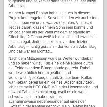
trügerisch und so kam er dann tatsächlich, der letzte
Arbeitstag.
Meinen Kumpel Fabian habe ich auch in diesem
Projekt kennengelernt. So verschieden wir auch sind,
meist haben wir uns etwas zu erzählen. Vielleicht
liegt es daran, dass er mein Sohn sein könnte und
ich cooler bin als der Vater mit dem er ständig im
Clinch liegt? Genau weiß ich es nicht und letztlich ist
es auch egal. Jedenfalls kommt vor dem letzten
Arbeitstag – richtig geraten – der vorletzte Arbeitstag.
Und das war ein Montag…
Nach dem Mittagessen war das Wetter wunderbar
und so haben wir zu Fuß eine kleine Runde durch
die Felder vor dem Bürogebäude gedreht. Dabei
wurde wie üblich herum gealbert und
viel unwichtiges Zeug erzählt. Später beim Kaffee
war Fabian bereit für ein kleines „Abschiedsvideo“.
Ich hatte mein HTC ONE M8 in der Hosentasche und
obwohl Fabian es nicht mag, (weil es ein wenig
schwul aussieht) haben wir uns
ausnahmsweise nebeneinander auf eines der
„Sofas“ in der Kantine gehockt. Mein Telefon haben