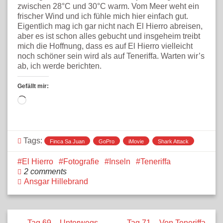
zwischen 28°C und 30°C warm. Vom Meer weht ein
frischer Wind und ich fühle mich hier einfach gut.
Eigentlich mag ich gar nicht nach El Hierro abreisen,
aber es ist schon alles gebucht und insgeheim treibt
mich die Hoffnung, dass es auf El Hierro vielleicht
noch schöner sein wird als auf Teneriffa. Warten wir’s
ab, ich werde berichten.
Gefällt mir:
Wird
geladen …
Tags:
Finca Sa Juan
GoPro
iMovie
Shark Attack
El Hierro
Fotografie
Inseln
Teneriffa
2 comments
Ansgar Hillebrand
← Tag 69 – Unterwegs
Tag 71 – Von Teneriffa