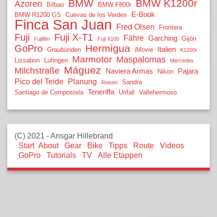
BMW
BMW K1200r
Azoren
Bilbao
BMW F800r
E-Book
BMW R1200 GS
Cuevas de los Verdes
Finca San Juan
Fred Olsen
Frontera
Fuji
Fuji X-T1
Fähre
Garching
Gijón
Fujifilm
Fuji X100
Hermigua
GoPro
Italien
Graubünden
iMovie
K1200r
Marmotor
Maspalomas
Lissabon
Lufingen
Mercedes
Máguez
Milchstraße
Naviera Armas
Pajara
Nikon
Pico del Teide
Planung
Sandra
Reisen
Teneriffa
Santiago de Compostela
Unfall
Vallehermoso
(C) 2021 - Ansgar Hillebrand
Start
About
Gear
Bike
Tipps
Route
Videos
GoPro
Tutorials
TV
Alle Etappen