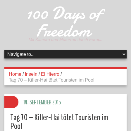
100 Days of
Freedom
Mit Kamera und Motorrad durch Europa
Home
/
Inseln
/
El Hierro
/
Tag 70 – Killer-Hai tötet Touristen im Pool
14. SEPTEMBER 2015
Tag 70 – Killer-Hai tötet Touristen im
Pool