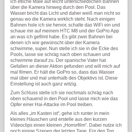
ich etliche Male auf leicht unterschiedlichen Bahnen
über die Kamera hinweg durch den Pool. Das
Wasser bricht das Licht und daher weiß man nicht so
genau wo die Kamera wirklich steht. Nach einigen
Bahnen hole ich sie hervor, schalte das WiFi ein und
schaue mir auf meinem HTC M8 und der GoPro App
an was ich gefilmt habe. Es gibt zwei Bahnen bei
denen ich wie gewünscht über der Kamera
schwimme, super. Nun stelle ich sie in die Ecke des
Pools, lasse sie schräg nach oben schauen und
schwimme darauf zu. Der spanische Vater hat
Gefallen an dieser Aktion gefunden und will mich auf
mal filmen. Er hält die GoPro so, dass das Wasser
mal über und mal unterhalb des Objektivs ist. Diese
Einstellung ist auch ganz witzig.
Zum Schluss stelle ich sie nochmals schräg nach
oben schauend in den Pool und lasse mich wie das
Opfer einer Hai-Attacke im Pool treiben.
Als alles „im Kasten ist“, gehe ich runter in mein
kleines Häuschen und erstelle aus den kurzen
Videoclips einen kleinen „Horrorfilm“. Dabei nutze ich
noch einige Szenen der letzten Tage. Für den Ton