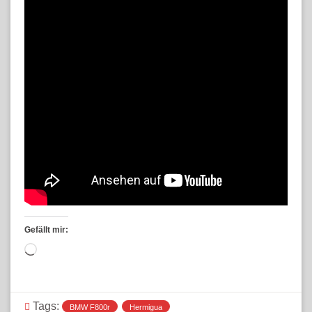
Gefällt mir:
Wird
geladen …
Tags:
BMW F800r
Hermigua