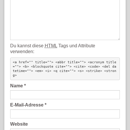
Du kannst diese
HTML
Tags und Attribute
verwenden:
<a href="" title=""> <abbr title=""> <acronym title
=""> <b> <blockquote cite=""> <cite> <code> <del da
tetime=""> <em> <i> <q cite=""> <s> <strike> <stron
g> 
Name
*
E-Mail-Adresse
*
Website