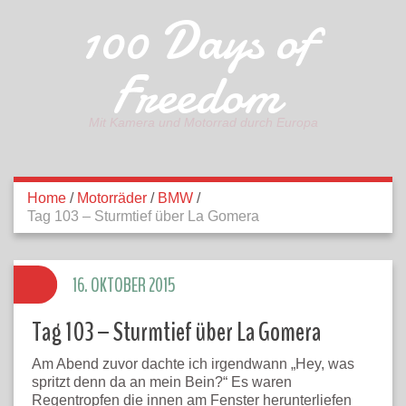
100 Days of
Freedom
Mit Kamera und Motorrad durch Europa
Home
/
Motorräder
/
BMW
/
Tag 103 – Sturmtief über La Gomera
16. OKTOBER 2015
Tag 103 – Sturmtief über La Gomera
Am Abend zuvor dachte ich irgendwann „Hey, was
spritzt denn da an mein Bein?“ Es waren
Regentropfen die innen am Fenster herunterliefen