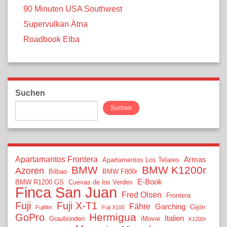
90 Minuten USA Southwest
Supervulkan Ätna
Roadbook Elba
Suchen
Suchen
Apartamantos Frontera
Armas
Apartamentos Los Telares
BMW
BMW K1200r
Azoren
Bilbao
BMW F800r
E-Book
BMW R1200 GS
Cuevas de los Verdes
Finca San Juan
Fred Olsen
Frontera
Fuji
Fuji X-T1
Fähre
Garching
Gijón
Fujifilm
Fuji X100
Hermigua
GoPro
Italien
Graubünden
iMovie
K1200r