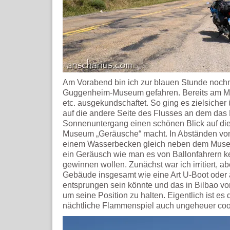
Am Vorabend bin ich zur blauen Stunde nochm
Guggenheim-Museum gefahren. Bereits am Morg
etc. ausgekundschaftet. So ging es zielsiche
auf die andere Seite des Flusses an dem das
Sonnenuntergang einen schönen Blick auf die
Museum „Geräusche“ macht. In Abständen von 
einem Wasserbecken gleich neben dem Museu
ein Geräusch wie man es von Ballonfahrern ke
gewinnen wollen. Zunächst war ich irritiert, a
Gebäude insgesamt wie eine Art U-Boot oder
entsprungen sein könnte und das in Bilbao vo
um seine Position zu halten. Eigentlich ist es
nächtliche Flammenspiel auch ungeheuer coo