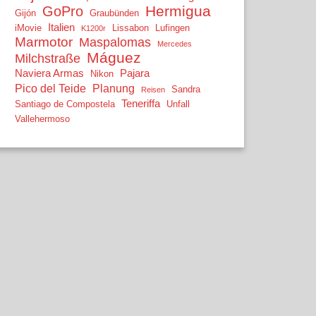
Hermigua
GoPro
Gijón
Graubünden
Italien
iMovie
Lissabon
Lufingen
K1200r
Marmotor
Maspalomas
Mercedes
Máguez
Milchstraße
Naviera Armas
Pajara
Nikon
Pico del Teide
Planung
Sandra
Reisen
Teneriffa
Santiago de Compostela
Unfall
Vallehermoso