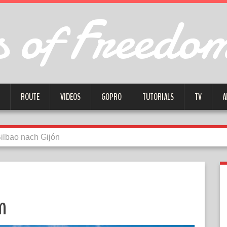
 of Freedo
ROUTE
VIDEOS
GOPRO
TUTORIALS
TV
A
ilbao nach Gijón
n