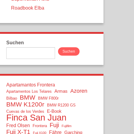
Roadbook Elba
Suchen
Suchen
Apartamantos Frontera
Azoren
Armas
Apartamentos Los Telares
BMW
Bilbao
BMW F800r
BMW K1200r
BMW R1200 GS
E-Book
Cuevas de los Verdes
Finca San Juan
Fuji
Fred Olsen
Frontera
Fujifilm
Fuji X-T1
Fähre
Garching
Fuji X100