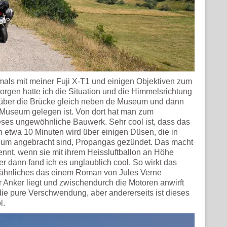
als mit meiner Fuji X-T1 und einigen Objektiven zum
en hatte ich die Situation und die Himmelsrichtung
r über die Brücke gleich neben de Museum und dann
 Museum gelegen ist. Von dort hat man zum
ses ungewöhnliche Bauwerk. Sehr cool ist, dass das
etwa 10 Minuten wird über einigen Düsen, die in
m angebracht sind, Propangas gezündet. Das macht
nnt, wenn sie mit ihrem Heissluftballon an Höhe
ber dann fand ich es unglaublich cool. So wirkt das
 ähnliches das einem Roman von Jules Verne
r Anker liegt und zwischendurch die Motoren anwirft
 die pure Verschwendung, aber andererseits ist dieses
l.