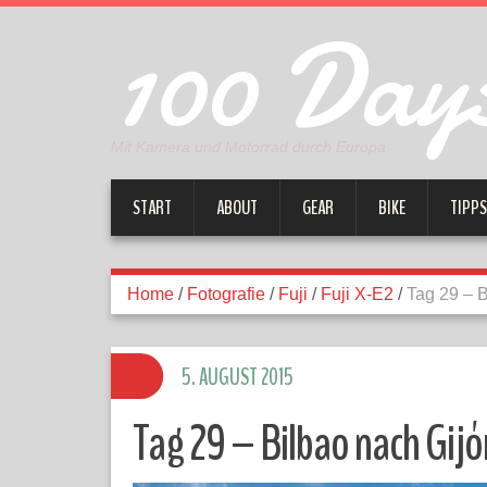
100 Days
Mit Kamera und Motorrad durch Europa
START
ABOUT
GEAR
BIKE
TIPPS
Home
/
Fotografie
/
Fuji
/
Fuji X-E2
/
Tag 29 – B
5. AUGUST 2015
Tag 29 – Bilbao nach Gijó