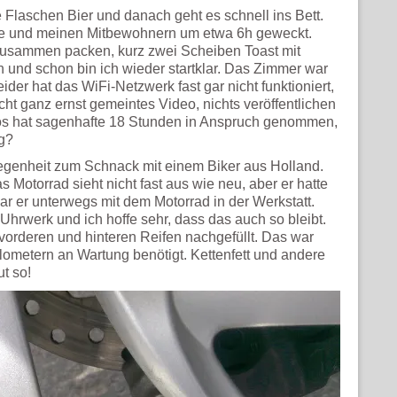
 Flaschen Bier und danach geht es schnell ins Bett.
e und meinen Mitbewohnern um etwa 6h geweckt.
 zusammen packen, kurz zwei Scheiben Toast mit
 und schon bin ich wieder startklar. Das Zimmer war
eider hat das WiFi-Netzwerk fast gar nicht funktioniert,
cht ganz ernst gemeintes Video, nichts veröffentlichen
eos hat sagenhafte 18 Stunden in Anspruch genommen,
ng?
legenheit zum Schnack mit einem Biker aus Holland.
Motorrad sieht nicht fast aus wie neu, aber er hatte
r er unterwegs mit dem Motorrad in der Werkstatt.
hrwerk und ich hoffe sehr, dass das auch so bleibt.
 vorderen und hinteren Reifen nachgefüllt. Das war
lometern an Wartung benötigt. Kettenfett und andere
ut so!