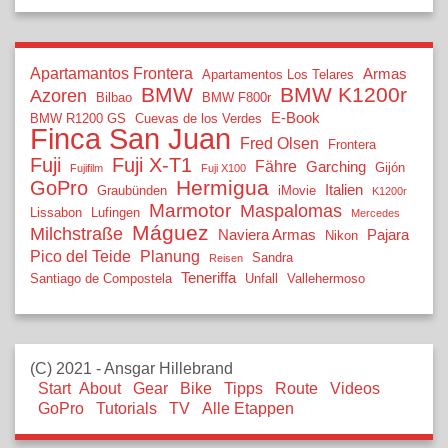
Apartamantos Frontera
Armas
Apartamentos Los Telares
BMW
BMW K1200r
Azoren
Bilbao
BMW F800r
E-Book
BMW R1200 GS
Cuevas de los Verdes
Finca San Juan
Fred Olsen
Frontera
Fuji
Fuji X-T1
Fähre
Garching
Gijón
Fujifilm
Fuji X100
Hermigua
GoPro
Italien
Graubünden
iMovie
K1200r
Marmotor
Maspalomas
Lissabon
Lufingen
Mercedes
Máguez
Milchstraße
Naviera Armas
Pajara
Nikon
Pico del Teide
Planung
Sandra
Reisen
Teneriffa
Santiago de Compostela
Unfall
Vallehermoso
(C) 2021 - Ansgar Hillebrand
Start
About
Gear
Bike
Tipps
Route
Videos
GoPro
Tutorials
TV
Alle Etappen