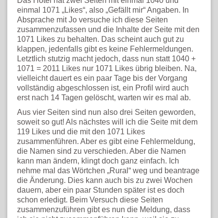
Das Hotel hat zwei Seiten mit einmal 1040 und
einmal 1071 „Likes“, also „Gefällt mir“ Angaben. In
Absprache mit Jo versuche ich diese Seiten
zusammenzufassen und die Inhalte der Seite mit den
1071 Likes zu behalten. Das scheint auch gut zu
klappen, jedenfalls gibt es keine Fehlermeldungen.
Letztlich stutzig macht jedoch, dass nun statt 1040 +
1071 = 2011 Likes nur 1071 Likes übrig bleiben. Na,
vielleicht dauert es ein paar Tage bis der Vorgang
vollständig abgeschlossen ist, ein Profil wird auch
erst nach 14 Tagen gelöscht, warten wir es mal ab.
Aus vier Seiten sind nun also drei Seiten geworden,
soweit so gut! Als nächstes will ich die Seite mit dem
119 Likes und die mit den 1071 Likes
zusammenführen. Aber es gibt eine Fehlermeldung,
die Namen sind zu verschieden. Aber die Namen
kann man ändern, klingt doch ganz einfach. Ich
nehme mal das Wörtchen „Rural“ weg und beantrage
die Änderung. Dies kann auch bis zu zwei Wochen
dauern, aber ein paar Stunden später ist es doch
schon erledigt. Beim Versuch diese Seiten
zusammenzuführen gibt es nun die Meldung, dass