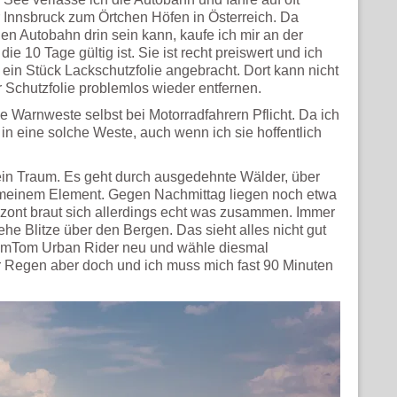
Innsbruck zum Örtchen Höfen in Österreich. Da
n Autobahn drin sein kann, kaufe ich mir an der
die 10 Tage gültig ist. Sie ist recht preiswert und ich
 ein Stück Lackschutzfolie angebracht. Dort kann nicht
r Schutzfolie problemlos wieder entfernen.
e Warnweste selbst bei Motorradfahrern Pflicht. Da ich
 in eine solche Weste, auch wenn ich sie hoffentlich
ein Traum. Es geht durch ausgedehnte Wälder, über
n meinem Element. Gegen Nachmittag liegen noch etwa
izont braut sich allerdings echt was zusammen. Immer
he Blitze über den Bergen. Das sieht alles nicht gut
TomTom Urban Rider neu und wähle diesmal
er Regen aber doch und ich muss mich fast 90 Minuten