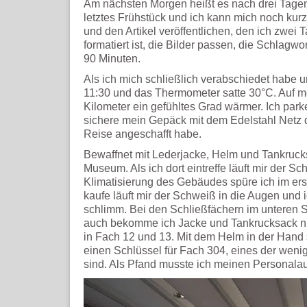
Am nächsten Morgen heißt es nach drei Tagen
letztes Frühstück und ich kann mich noch kur
und den Artikel veröffentlichen, den ich zwei T
formatiert ist, die Bilder passen, die Schlagw
90 Minuten.
Als ich mich schließlich verabschiedet habe u
11:30 und das Thermometer satte 30°C. Auf
Kilometer ein gefühltes Grad wärmer. Ich pa
sichere mein Gepäck mit dem Edelstahl Netz de
Reise angeschafft habe.
Bewaffnet mit Lederjacke, Helm und Tankruc
Museum. Als ich dort eintreffe läuft mir der S
Klimatisierung des Gebäudes spüre ich im ers
kaufe läuft mir der Schweiß in die Augen und 
schlimm. Bei den Schließfächern im unteren St
auch bekomme ich Jacke und Tankrucksack nich
in Fach 12 und 13. Mit dem Helm in der Hand 
einen Schlüssel für Fach 304, eines der weni
sind. Als Pfand musste ich meinen Personalau