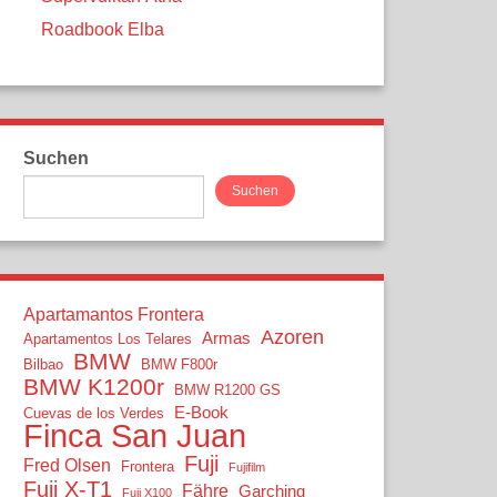
Roadbook Elba
Suchen
Suchen
Apartamantos Frontera
Azoren
Armas
Apartamentos Los Telares
BMW
Bilbao
BMW F800r
BMW K1200r
BMW R1200 GS
E-Book
Cuevas de los Verdes
Finca San Juan
Fuji
Fred Olsen
Frontera
Fujifilm
Fuji X-T1
Fähre
Garching
Fuji X100