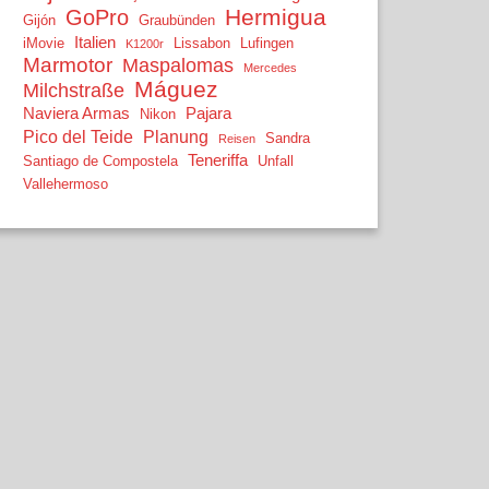
Hermigua
GoPro
Gijón
Graubünden
Italien
iMovie
Lissabon
Lufingen
K1200r
Marmotor
Maspalomas
Mercedes
Máguez
Milchstraße
Naviera Armas
Pajara
Nikon
Pico del Teide
Planung
Sandra
Reisen
Teneriffa
Santiago de Compostela
Unfall
Vallehermoso