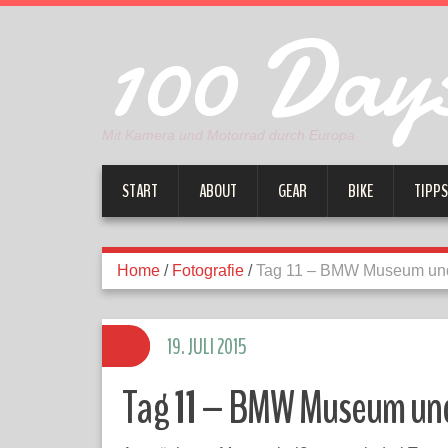
100 Days
Mit Kamera und Motorrad durch Europa
START
ABOUT
GEAR
BIKE
TIPPS
Home
/
Fotografie
/
Tag 11 – BMW Museum und
19. JULI 2015
Tag 11 – BMW Museum und