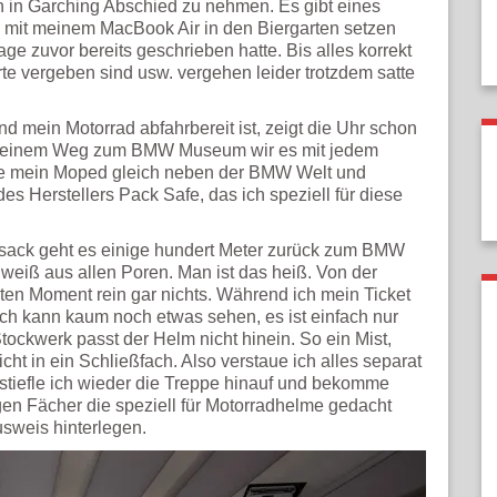
 in Garching Abschied zu nehmen. Es gibt eines
z mit meinem MacBook Air in den Biergarten setzen
age zuvor bereits geschrieben hatte. Bis alles korrekt
orte vergeben sind usw. vergehen leider trotzdem satte
nd mein Motorrad abfahrbereit ist, zeigt die Uhr schon
 meinem Weg zum BMW Museum wir es mit jedem
rke mein Moped gleich neben der BMW Welt und
s Herstellers Pack Safe, das ich speziell für diese
ksack geht es einige hundert Meter zurück zum BMW
chweiß aus allen Poren. Man ist das heiß. Von der
ten Moment rein gar nichts. Während ich mein Ticket
ich kann kaum noch etwas sehen, es ist einfach nur
ockwerk passt der Helm nicht hinein. So ein Mist,
t in ein Schließfach. Also verstaue ich alles separat
stiefle ich wieder die Treppe hinauf und bekomme
gen Fächer die speziell für Motorradhelme gedacht
sweis hinterlegen.