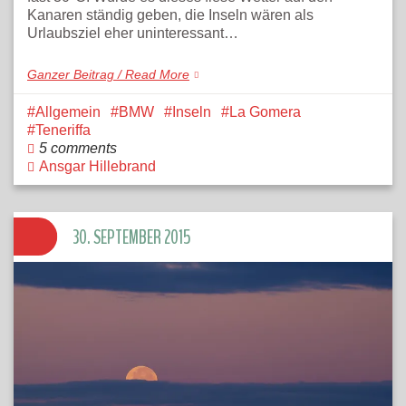
Kanaren ständig geben, die Inseln wären als
Urlaubsziel eher uninteressant…
Ganzer Beitrag / Read More
Allgemein
BMW
Inseln
La Gomera
Teneriffa
5 comments
Ansgar Hillebrand
30. SEPTEMBER 2015