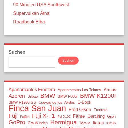
90 Minuten USA Southwest
Supervulkan Ätna
Roadbook Elba
Suchen
Suchen
Apartamantos Frontera
Armas
Apartamentos Los Telares
BMW
BMW K1200r
Azoren
Bilbao
BMW F800r
E-Book
BMW R1200 GS
Cuevas de los Verdes
Finca San Juan
Fred Olsen
Frontera
Fuji
Fuji X-T1
Fähre
Garching
Gijón
Fujifilm
Fuji X100
Hermigua
GoPro
Italien
Graubünden
iMovie
K1200r