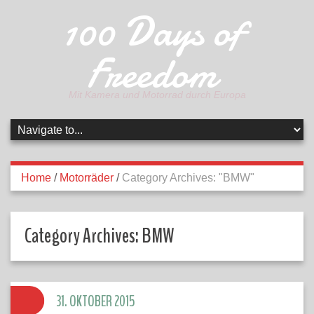
100 Days of
Freedom
Mit Kamera und Motorrad durch Europa
Home
/
Motorräder
/
Category Archives: "BMW"
Category Archives:
BMW
31. OKTOBER 2015