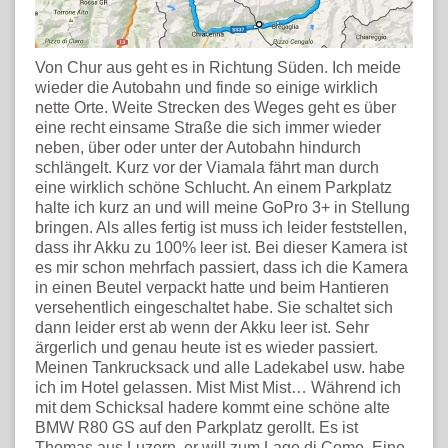
Von Chur aus geht es in Richtung Süden. Ich meide
wieder die Autobahn und finde so einige wirklich
nette Orte. Weite Strecken des Weges geht es über
eine recht einsame Straße die sich immer wieder
neben, über oder unter der Autobahn hindurch
schlängelt. Kurz vor der Viamala fährt man durch
eine wirklich schöne Schlucht. An einem Parkplatz
halte ich kurz an und will meine GoPro 3+ in Stellung
bringen. Als alles fertig ist muss ich leider feststellen,
dass ihr Akku zu 100% leer ist. Bei dieser Kamera ist
es mir schon mehrfach passiert, dass ich die Kamera
in einen Beutel verpackt hatte und beim Hantieren
versehentlich eingeschaltet habe. Sie schaltet sich
dann leider erst ab wenn der Akku leer ist. Sehr
ärgerlich und genau heute ist es wieder passiert.
Meinen Tankrucksack und alle Ladekabel usw. habe
ich im Hotel gelassen. Mist Mist Mist… Während ich
mit dem Schicksal hadere kommt eine schöne alte
BMW R80 GS auf den Parkplatz gerollt. Es ist
Thomas aus Luzern, er will zum Lago di Como. Eine