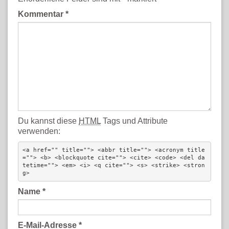
Kommentar
*
Du kannst diese
HTML
Tags und Attribute
verwenden:
<a href="" title=""> <abbr title=""> <acronym title
=""> <b> <blockquote cite=""> <cite> <code> <del da
tetime=""> <em> <i> <q cite=""> <s> <strike> <stron
g> 
Name
*
E-Mail-Adresse
*