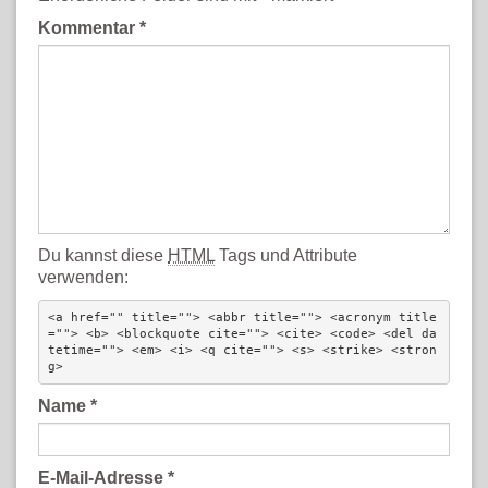
Kommentar
*
Du kannst diese
HTML
Tags und Attribute
verwenden:
<a href="" title=""> <abbr title=""> <acronym title
=""> <b> <blockquote cite=""> <cite> <code> <del da
tetime=""> <em> <i> <q cite=""> <s> <strike> <stron
g> 
Name
*
E-Mail-Adresse
*