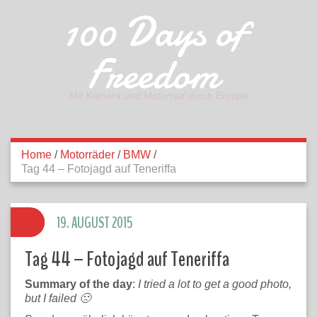
100 Days of
Freedom
Mit Kamera und Motorrad durch Europa
Home
/
Motorräder
/
BMW
/
Tag 44 – Fotojagd auf Teneriffa
19. AUGUST 2015
Tag 44 – Fotojagd auf Teneriffa
Summary of the day
:
I tried a lot to get a good photo,
but I failed 🙁