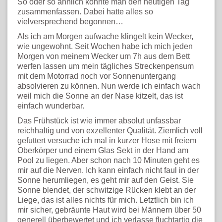
So oder so ähnlich könnte man den heutigen Tag
zusammenfassen. Dabei hatte alles so
vielversprechend begonnen…
Als ich am Morgen aufwache klingelt kein Wecker,
wie ungewohnt. Seit Wochen habe ich mich jeden
Morgen von meinem Wecker um 7h aus dem Bett
werfen lassen um mein tägliches Streckenpensum
mit dem Motorrad noch vor Sonnenuntergang
absolvieren zu können. Nun werde ich einfach wach
weil mich die Sonne an der Nase kitzelt, das ist
einfach wunderbar.
Das Frühstück ist wie immer absolut unfassbar
reichhaltig und von exzellenter Qualität. Ziemlich voll
gefuttert versuche ich mal in kurzer Hose mit freiem
Oberkörper und einem Glas Sekt in der Hand am
Pool zu liegen. Aber schon nach 10 Minuten geht es
mir auf die Nerven. Ich kann einfach nicht faul in der
Sonne herumliegen, es geht mir auf den Geist. Sie
Sonne blendet, der schwitzige Rücken klebt an der
Liege, das ist alles nichts für mich. Letztlich bin ich
mir sicher, gebräunte Haut wird bei Männern über 50
generell überbewertet und ich verlasse fluchtartig die