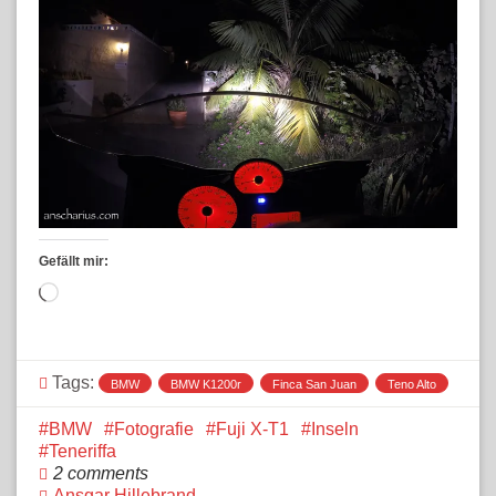
Gefällt mir:
Wird
geladen …
Tags:
BMW
BMW K1200r
Finca San Juan
Teno Alto
BMW
Fotografie
Fuji X-T1
Inseln
Teneriffa
2 comments
Ansgar Hillebrand