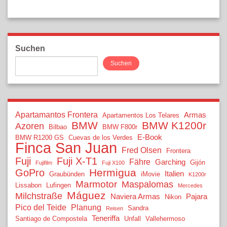
Suchen
Suchen
Apartamantos Frontera
Armas
Apartamentos Los Telares
BMW
BMW K1200r
Azoren
Bilbao
BMW F800r
E-Book
BMW R1200 GS
Cuevas de los Verdes
Finca San Juan
Fred Olsen
Frontera
Fuji
Fuji X-T1
Fähre
Garching
Gijón
Fujifilm
Fuji X100
Hermigua
GoPro
Italien
Graubünden
iMovie
K1200r
Marmotor
Maspalomas
Lissabon
Lufingen
Mercedes
Máguez
Milchstraße
Naviera Armas
Pajara
Nikon
Pico del Teide
Planung
Sandra
Reisen
Teneriffa
Santiago de Compostela
Unfall
Vallehermoso