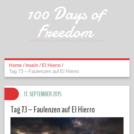
100 Days of
Freedom
Mit Kamera und Motorrad durch Europa
Home
/
Inseln
/
El Hierro
/
Tag 73 – Faulenzen auf El Hierro
17. SEPTEMBER 2015
Tag 73 – Faulenzen auf El Hierro