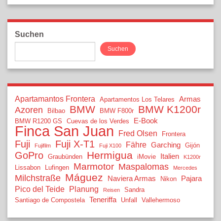
Suchen
Suchen
Apartamantos Frontera
Armas
Apartamentos Los Telares
BMW
BMW K1200r
Azoren
Bilbao
BMW F800r
E-Book
BMW R1200 GS
Cuevas de los Verdes
Finca San Juan
Fred Olsen
Frontera
Fuji
Fuji X-T1
Fähre
Garching
Gijón
Fujifilm
Fuji X100
Hermigua
GoPro
Italien
Graubünden
iMovie
K1200r
Marmotor
Maspalomas
Lissabon
Lufingen
Mercedes
Máguez
Milchstraße
Naviera Armas
Pajara
Nikon
Pico del Teide
Planung
Sandra
Reisen
Teneriffa
Santiago de Compostela
Unfall
Vallehermoso