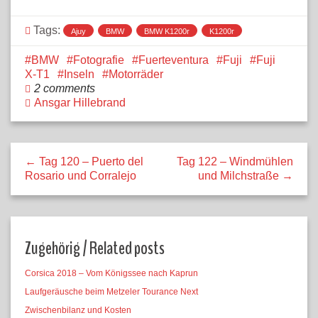
Tags:
Ajuy
BMW
BMW K1200r
K1200r
BMW
Fotografie
Fuerteventura
Fuji
Fuji
X-T1
Inseln
Motorräder
2 comments
Ansgar Hillebrand
← Tag 120 – Puerto del
Tag 122 – Windmühlen
Rosario und Corralejo
und Milchstraße →
Zugehörig / Related posts
Corsica 2018 – Vom Königssee nach Kaprun
Laufgeräusche beim Metzeler Tourance Next
Zwischenbilanz und Kosten