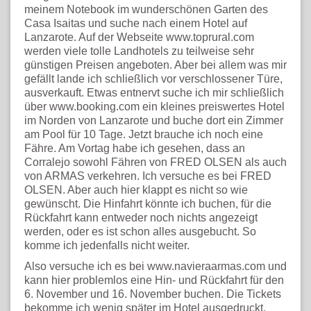
meinem Notebook im wunderschönen Garten des
Casa Isaitas und suche nach einem Hotel auf
Lanzarote. Auf der Webseite www.toprural.com
werden viele tolle Landhotels zu teilweise sehr
günstigen Preisen angeboten. Aber bei allem was mir
gefällt lande ich schließlich vor verschlossener Türe,
ausverkauft. Etwas entnervt suche ich mir schließlich
über www.booking.com ein kleines preiswertes Hotel
im Norden von Lanzarote und buche dort ein Zimmer
am Pool für 10 Tage. Jetzt brauche ich noch eine
Fähre. Am Vortag habe ich gesehen, dass an
Corralejo sowohl Fähren von FRED OLSEN als auch
von ARMAS verkehren. Ich versuche es bei FRED
OLSEN. Aber auch hier klappt es nicht so wie
gewünscht. Die Hinfahrt könnte ich buchen, für die
Rückfahrt kann entweder noch nichts angezeigt
werden, oder es ist schon alles ausgebucht. So
komme ich jedenfalls nicht weiter.
Also versuche ich es bei www.navieraarmas.com und
kann hier problemlos eine Hin- und Rückfahrt für den
6. November und 16. November buchen. Die Tickets
bekomme ich wenig später im Hotel ausgedruckt,