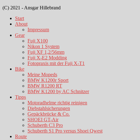
(C) 2021 - Ansgar Hillebrand
Start
About
Impressum
Gear
Fuji X100
Nikon 1 System
Fuji XF 1,2/56mm
Fuji X-E2 Modding
Fotopraxis mit der Fuji X-T1
Bike
Meine Mopeds
BMW K1200r Sport
BMW R1200 RT
BMW K1200 by AC Schnitzer
Tipps
Motoradhelme richtig reinigen
Diebstahlsicherungen
Gepäckbrücke & Co.
SHOEI GT-Air
Schuberth C3 Pro
Schuberth S1 Pro versus Shoei Qwest
Route