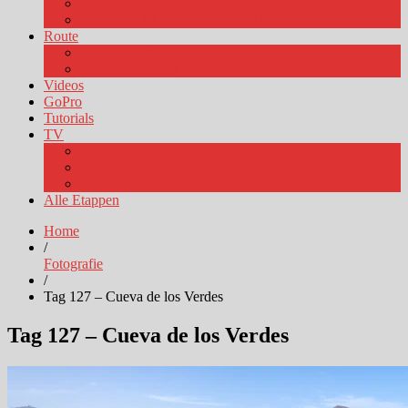
Schuberth C3 Pro
Schuberth S1 Pro versus Shoei Qwest
Route
Warum Europa ?
Routenanimation
Videos
GoPro
Tutorials
TV
Long Way Down
Ireland to Sidney
Sidney to Tokio
Alle Etappen
Home
/
Fotografie
/
Tag 127 – Cueva de los Verdes
Tag 127 – Cueva de los Verdes