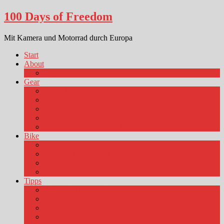
100 Days of Freedom
Mit Kamera und Motorrad durch Europa
Start
About
Impressum
Gear
Fuji X100
Nikon 1 System
Fuji XF 1,2/56mm
Fuji X-E2 Modding
Fotopraxis mit der Fuji X-T1
Bike
Meine Mopeds
BMW K1200r Sport
BMW R1200 RT
BMW K1200 by AC Schnitzer
Tipps
Motoradhelme richtig reinigen
Diebstahlsicherungen
Gepäckbrücke & Co.
SHOEI GT-Air