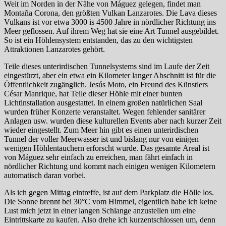
Weit im Norden in der Nähe von Máguez gelegen, findet man
Montaña Corona, den größten Vulkan Lanzarotes. Die Lava dieses
Vulkans ist vor etwa 3000 is 4500 Jahre in nördlicher Richtung ins
Meer geflossen. Auf ihrem Weg hat sie eine Art Tunnel ausgebildet.
So ist ein Höhlensystem entstanden, das zu den wichtigsten
Attraktionen Lanzarotes gehört.
Teile dieses unterirdischen Tunnelsystems sind im Laufe der Zeit
eingestürzt, aber ein etwa ein Kilometer langer Abschnitt ist für die
Öffentlichkeit zugänglich. Jesús Moto, ein Freund des Künstlers
César Manrique, hat Teile dieser Höhle mit einer bunten
Lichtinstallation ausgestattet. In einem großen natürlichen Saal
wurden früher Konzerte veranstaltet. Wegen fehlender sanitärer
Anlagen usw. wurden diese kulturellen Events aber nach kurzer Zeit
wieder eingestellt. Zum Meer hin gibt es einen unterirdischen
Tunnel der voller Meerwasser ist und bislang nur von einigen
wenigen Höhlentauchern erforscht wurde. Das gesamte Areal ist
von Máguez sehr einfach zu erreichen, man fährt einfach in
nördlicher Richtung und kommt nach einigen wenigen Kilometern
automatisch daran vorbei.
Als ich gegen Mittag eintreffe, ist auf dem Parkplatz die Hölle los.
Die Sonne brennt bei 30°C vom Himmel, eigentlich habe ich keine
Lust mich jetzt in einer langen Schlange anzustellen um eine
Eintrittskarte zu kaufen. Also drehe ich kurzentschlossen um, denn