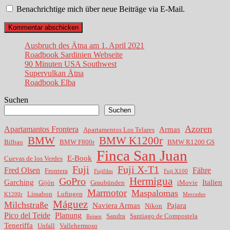
Benachrichtige mich über neue Beiträge via E-Mail.
Ausbruch des Ätna am 1. April 2021
Roadbook Sardinien Webseite
90 Minuten USA Southwest
Supervulkan Ätna
Roadbook Elba
Suchen
Suchen
Azoren
Apartamantos Frontera
Armas
Apartamentos Los Telares
BMW
BMW K1200r
Bilbao
BMW F800r
BMW R1200 GS
Finca San Juan
E-Book
Cuevas de los Verdes
Fuji
Fuji X-T1
Fred Olsen
Fähre
Frontera
Fujifilm
Fuji X100
Hermigua
GoPro
Garching
Italien
Gijón
Graubünden
iMovie
Marmotor
Maspalomas
Lissabon
Lufingen
K1200r
Mercedes
Máguez
Milchstraße
Naviera Armas
Pajara
Nikon
Pico del Teide
Planung
Sandra
Santiago de Compostela
Reisen
Teneriffa
Unfall
Vallehermoso